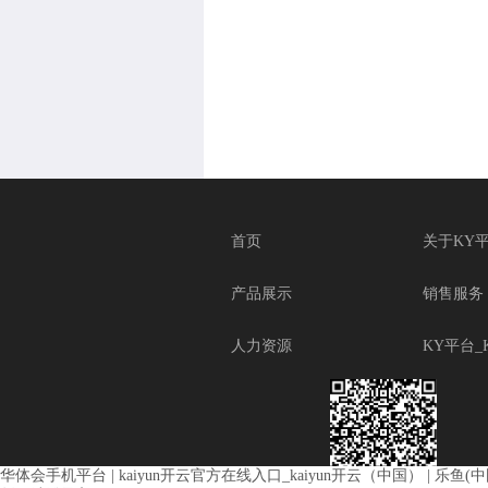
首页
关于KY
产品展示
销售服务
人力资源
KY平台
华体会手机平台
|
kaiyun开云官方在线入口_kaiyun开云（中国）
|
乐鱼(中